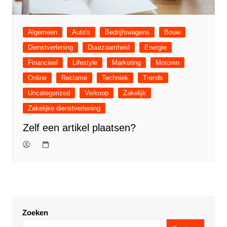
Algemeen
Auto's
Bedrijfswagens
Bouw
Dienstverlening
Duurzaamheid
Energie
Financieel
Lifestyle
Marketing
Motoren
Online
Reclame
Techniek
Trends
Uncategorized
Verkoop
Zakelijk
Zakelijke dienstverlening
Zelf een artikel plaatsen?
Zoeken