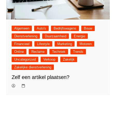
Algemeen
Auto's
Bedrijfswagens
Bouw
Dienstverlening
Duurzaamheid
Energie
Financieel
Lifestyle
Marketing
Motoren
Online
Reclame
Techniek
Trends
Uncategorized
Verkoop
Zakelijk
Zakelijke dienstverlening
Zelf een artikel plaatsen?