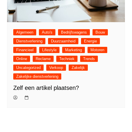
Algemeen
Auto's
Bedrijfswagens
Bouw
Dienstverlening
Duurzaamheid
Energie
Financieel
Lifestyle
Marketing
Motoren
Online
Reclame
Techniek
Trends
Uncategorized
Verkoop
Zakelijk
Zakelijke dienstverlening
Zelf een artikel plaatsen?