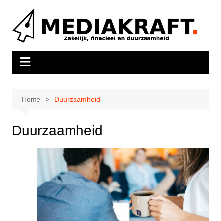
Ga
naar
de
inhoud
Home
Duurzaamheid
Duurzaamheid