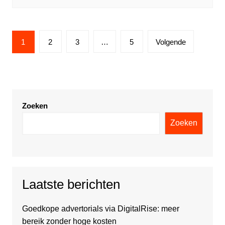
Berichtnavigatie
1
2
3
…
5
Volgende
Zoeken
Zoeken
Laatste berichten
Goedkope advertorials via DigitalRise: meer
bereik zonder hoge kosten