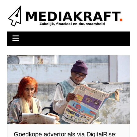
Ga
naar
de
inhoud
Goedkope advertorials via DigitalRise: