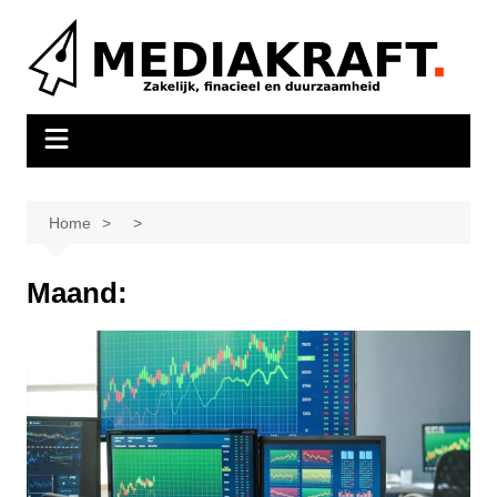
Ga
naar
de
inhoud
Home
Maand: