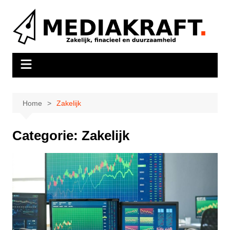
Ga
naar
de
inhoud
Home
Zakelijk
Categorie:
Zakelijk