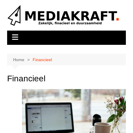
Ga
naar
de
inhoud
Home
Financieel
Financieel