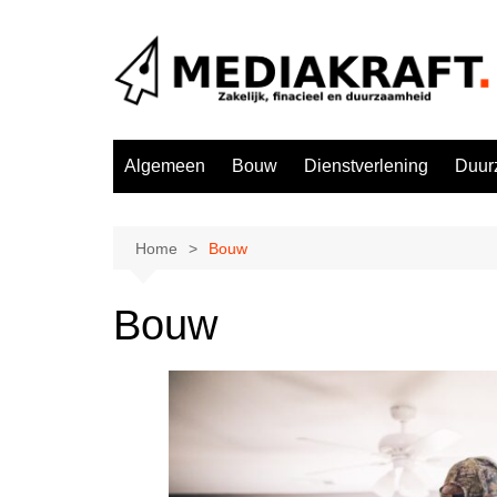
Ga
naar
de
inhoud
Algemeen
Bouw
Dienstverlening
Duur
Home
Bouw
Bouw