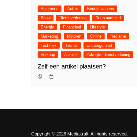
Algemeen
Auto's
Bedrijfswagens
Bouw
Dienstverlening
Duurzaamheid
Energie
Financieel
Lifestyle
Marketing
Motoren
Online
Reclame
Techniek
Trends
Uncategorized
Verkoop
Zakelijk
Zakelijke dienstverlening
Zelf een artikel plaatsen?
Copyright © 2026 Mediakraft. All rights reserved.