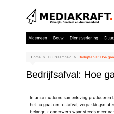
Ga
naar
de
inhoud
Algemeen
Bouw
Dienstverlening
Duur
Home
Duurzaamheid
Bedrijfsafval: Hoe g
Bedrijfsafval: Hoe 
In onze moderne samenleving produceren be
het nu gaat om restafval, verpakkingsmateria
belangrijk onderwerp waar steeds meer aa