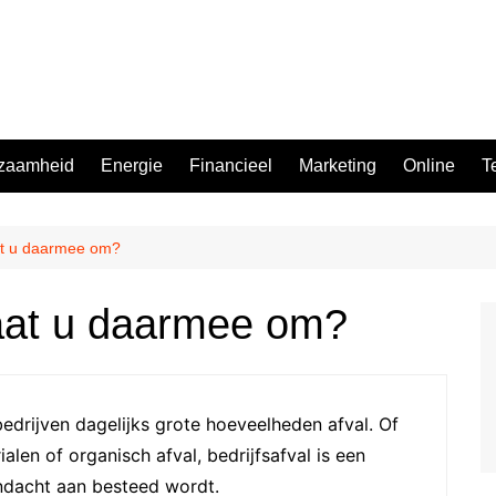
zaamheid
Energie
Financieel
Marketing
Online
T
aat u daarmee om?
gaat u daarmee om?
drijven dagelijks grote hoeveelheden afval. Of
len of organisch afval, bedrijfsafval is een
ndacht aan besteed wordt.