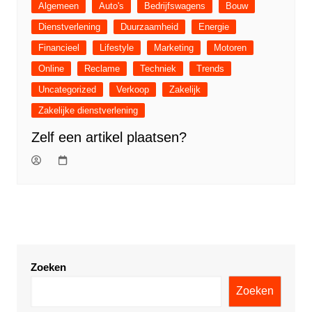
Algemeen
Auto's
Bedrijfswagens
Bouw
Dienstverlening
Duurzaamheid
Energie
Financieel
Lifestyle
Marketing
Motoren
Online
Reclame
Techniek
Trends
Uncategorized
Verkoop
Zakelijk
Zakelijke dienstverlening
Zelf een artikel plaatsen?
Zoeken
Zoeken