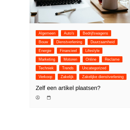
Algemeen
Auto's
Bedrijfswagens
Bouw
Dienstverlening
Duurzaamheid
Energie
Financieel
Lifestyle
Marketing
Motoren
Online
Reclame
Techniek
Trends
Uncategorized
Verkoop
Zakelijk
Zakelijke dienstverlening
Zelf een artikel plaatsen?