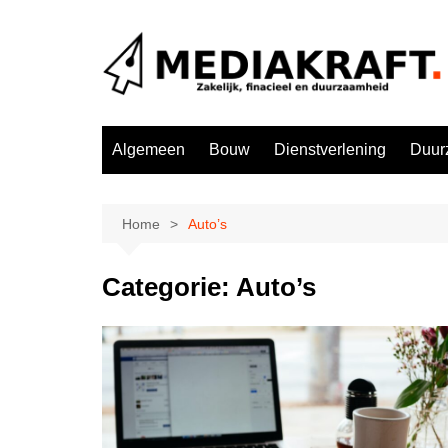
Ga
naar
de
inhoud
Algemeen
Bouw
Dienstverlening
Duur
Home
Auto’s
Categorie:
Auto’s