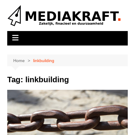
Ga
naar
de
inhoud
Home
linkbuilding
Tag:
linkbuilding