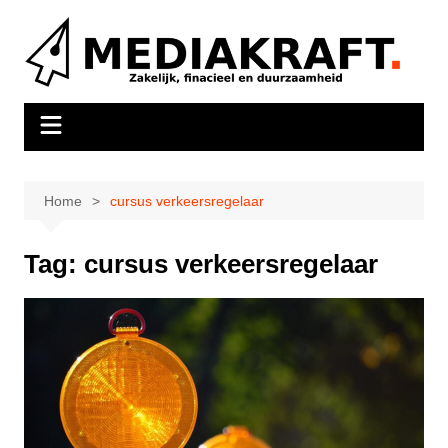
Ga
naar
de
inhoud
Home
cursus verkeersregelaar
Tag:
cursus verkeersregelaar