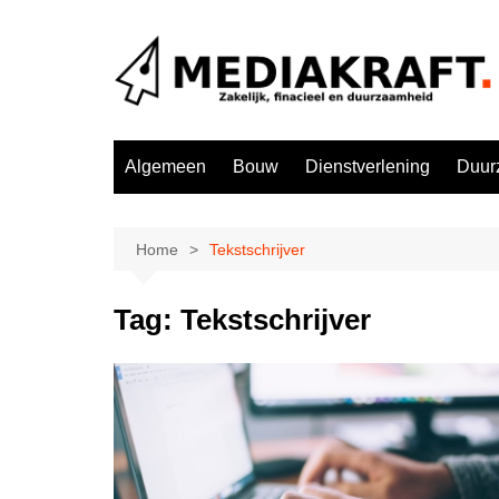
Ga
naar
de
inhoud
Algemeen
Bouw
Dienstverlening
Duur
Home
Tekstschrijver
Tag:
Tekstschrijver