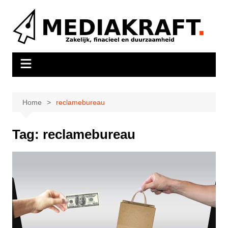
Ga
naar
de
inhoud
Home
reclamebureau
Tag:
reclamebureau