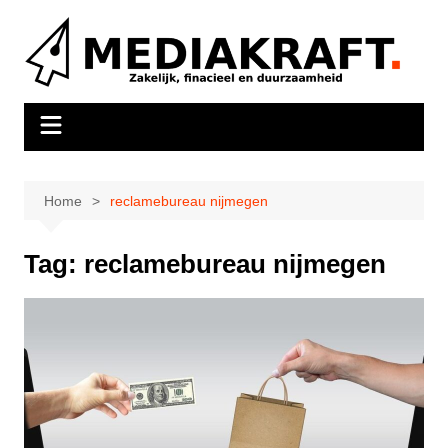
Ga
naar
de
inhoud
Home
reclamebureau nijmegen
Tag:
reclamebureau nijmegen